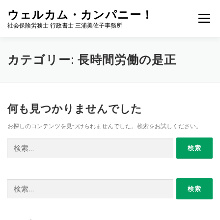
コ
ウェルカム・カンパニー！
ン
メニュー
テ
社会保険労務士 行政書士 三浦美佐子事務所
ン
ツ
へ
ホーム
サービス内容
事務所案内
NEWS
カテゴリー:
長時間労働の是正
ス
キ
ッ
プ
お問い合わせ
サイトマップ
ブログ
何も見つかりませんでした
お探しのコンテンツを見つけられませんでした。検索をお試しください。
検
索:
検
索: