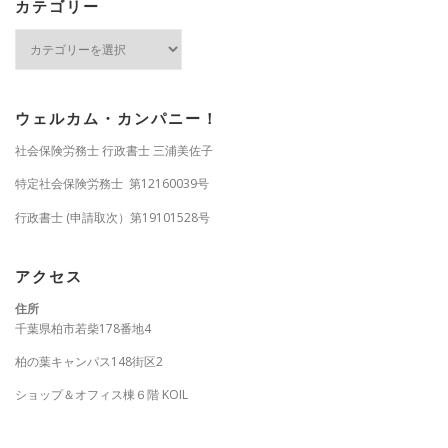
カテゴリー
カ
テ
ゴ
リ
ー
ウェルカム・カンパニー！
社会保険労務士 行政書士 三浦美佐子
特定社会保険労務士 第12160039号
行政書士 (申請取次）第19101528号
アクセス
住所
千葉県柏市若柴178番地4
柏の葉キャンパス148街区2
ショップ＆オフィス棟６階 KOIL