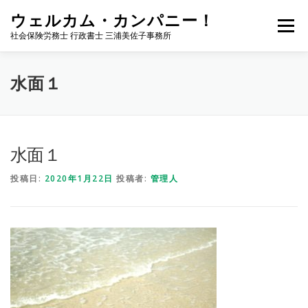
コ
ウェルカム・カンパニー！
ン
メニュー
テ
社会保険労務士 行政書士 三浦美佐子事務所
ン
ツ
へ
ホーム
サービス内容
事務所案内
NEWS
水面１
ス
キ
ッ
プ
お問い合わせ
サイトマップ
ブログ
水面１
投稿日:
2020年1月22日
投稿者:
管理人