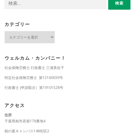
索:
カテゴリー
カ
テ
ゴ
リ
ー
ウェルカム・カンパニー！
社会保険労務士 行政書士 三浦美佐子
特定社会保険労務士 第12160039号
行政書士 (申請取次）第19101528号
アクセス
住所
千葉県柏市若柴178番地4
柏の葉キャンパス148街区2