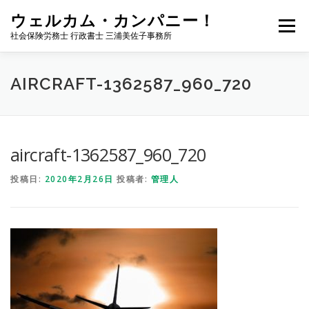
コ
ウェルカム・カンパニー！
ン
メニュー
テ
社会保険労務士 行政書士 三浦美佐子事務所
ン
ツ
へ
ホーム
サービス内容
事務所案内
NEWS
AIRCRAFT-1362587_960_720
ス
キ
ッ
プ
お問い合わせ
サイトマップ
ブログ
aircraft-1362587_960_720
投稿日:
2020年2月26日
投稿者:
管理人