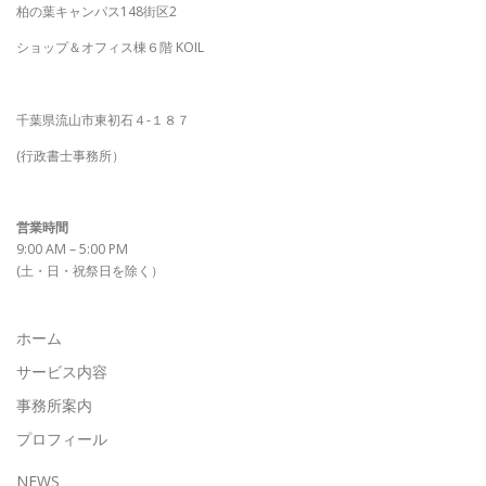
柏の葉キャンパス148街区2
ショップ＆オフィス棟６階 KOIL
千葉県流山市東初石４-１８７
(行政書士事務所）
営業時間
9:00 AM – 5:00 PM
(土・日・祝祭日を除く）
ホーム
サービス内容
事務所案内
プロフィール
NEWS