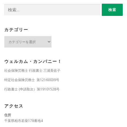
検
索:
カテゴリー
カ
テ
ゴ
リ
ー
ウェルカム・カンパニー！
社会保険労務士 行政書士 三浦美佐子
特定社会保険労務士 第12160039号
行政書士 (申請取次）第19101528号
アクセス
住所
千葉県柏市若柴178番地4