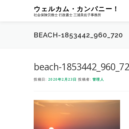
コ
ウェルカム・カンパニー！
ン
社会保険労務士 行政書士 三浦美佐子事務所
テ
ン
ツ
BEACH-1853442_960_720
へ
ス
キ
ッ
プ
beach-1853442_960_7
投稿日:
2020年2月23日
投稿者:
管理人