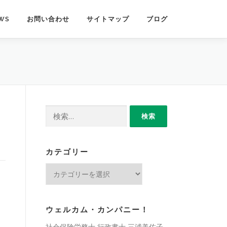
WS
お問い合わせ
サイトマップ
ブログ
検
索:
カテゴリー
カ
テ
ゴ
リ
ウェルカム・カンパニー！
ー
社会保険労務士 行政書士 三浦美佐子