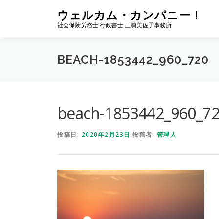
コ
ウェルカム・カンパニー！
ン
社会保険労務士 行政書士 三浦美佐子事務所
テ
ン
ツ
BEACH-1853442_960_720
へ
ス
キ
ッ
プ
beach-1853442_960_7
投稿日:
2020年2月23日
投稿者:
管理人