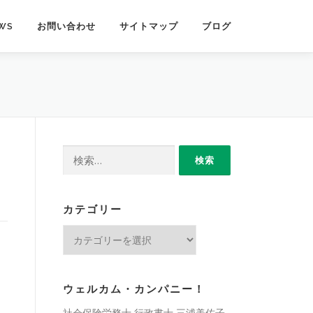
WS
お問い合わせ
サイトマップ
ブログ
検
索:
カテゴリー
カ
テ
ゴ
リ
ウェルカム・カンパニー！
ー
社会保険労務士 行政書士 三浦美佐子