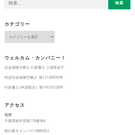
索:
カテゴリー
カ
テ
ゴ
リ
ー
ウェルカム・カンパニー！
社会保険労務士 行政書士 三浦美佐子
特定社会保険労務士 第12160039号
行政書士 (申請取次）第19101528号
アクセス
住所
千葉県柏市若柴178番地4
柏の葉キャンパス148街区2