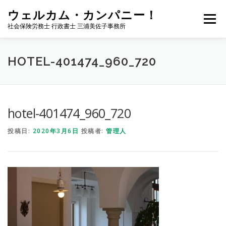
コ
ウェルカム・カンパニー！
ン
メニュー
テ
社会保険労務士 行政書士 三浦美佐子事務所
ン
ツ
へ
ホーム
サービス内容
事務所案内
NEWS
HOTEL-401474_960_720
ス
キ
ッ
プ
お問い合わせ
サイトマップ
ブログ
hotel-401474_960_720
投稿日:
2020年3月6日
投稿者:
管理人