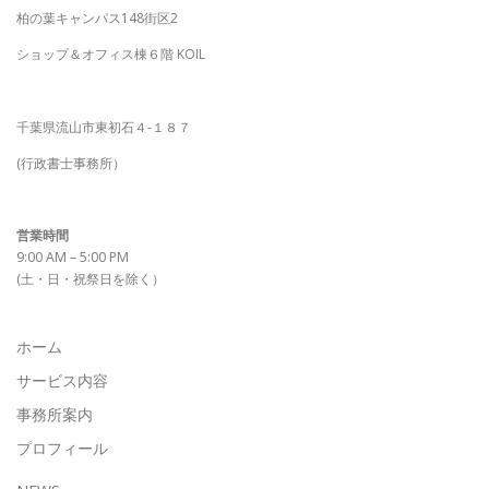
柏の葉キャンパス148街区2
ショップ＆オフィス棟６階 KOIL
千葉県流山市東初石４-１８７
(行政書士事務所）
営業時間
9:00 AM – 5:00 PM
(土・日・祝祭日を除く）
ホーム
サービス内容
事務所案内
プロフィール