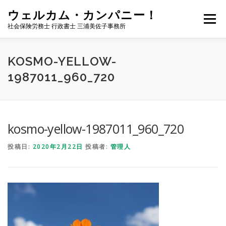
コ
ウェルカム・カンパニー！
ン
メニュー
テ
社会保険労務士 行政書士 三浦美佐子事務所
ン
ツ
へ
ホーム
サービス内容
事務所案内
NEWS
KOSMO-YELLOW-
ス
1987011_960_720
キ
ッ
プ
お問い合わせ
サイトマップ
ブログ
kosmo-yellow-1987011_960_720
投稿日:
2020年2月22日
投稿者:
管理人