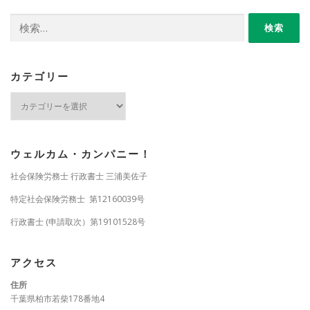
検
索:
カテゴリー
カ
テ
ゴ
リ
ー
ウェルカム・カンパニー！
社会保険労務士 行政書士 三浦美佐子
特定社会保険労務士 第12160039号
行政書士 (申請取次）第19101528号
アクセス
住所
千葉県柏市若柴178番地4