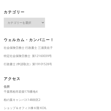
カテゴリー
カ
テ
ゴ
リ
ー
ウェルカム・カンパニー！
社会保険労務士 行政書士 三浦美佐子
特定社会保険労務士 第12160039号
行政書士 (申請取次）第19101528号
アクセス
住所
千葉県柏市若柴178番地4
柏の葉キャンパス148街区2
ショップ＆オフィス棟６階 KOIL