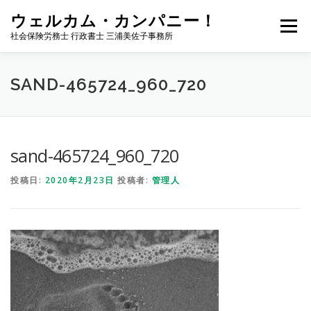
コ
ウェルカム・カンパニー！
ン
メニュー
テ
社会保険労務士 行政書士 三浦美佐子事務所
ン
ツ
へ
ホーム
サービス内容
事務所案内
NEWS
SAND-465724_960_720
ス
キ
ッ
プ
お問い合わせ
サイトマップ
ブログ
sand-465724_960_720
投稿日:
2020年2月23日
投稿者:
管理人