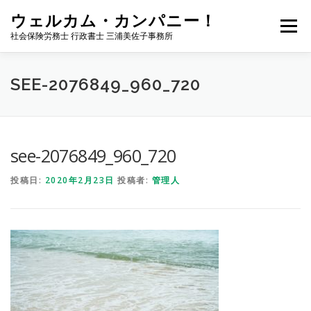
コ
ウェルカム・カンパニー！
ン
メニュー
テ
社会保険労務士 行政書士 三浦美佐子事務所
ン
ツ
へ
ホーム
サービス内容
事務所案内
NEWS
SEE-2076849_960_720
ス
キ
ッ
プ
お問い合わせ
サイトマップ
ブログ
see-2076849_960_720
投稿日:
2020年2月23日
投稿者:
管理人