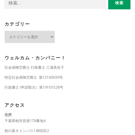
索:
カテゴリー
カ
テ
ゴ
リ
ー
ウェルカム・カンパニー！
社会保険労務士 行政書士 三浦美佐子
特定社会保険労務士 第12160039号
行政書士 (申請取次）第19101528号
アクセス
住所
千葉県柏市若柴178番地4
柏の葉キャンパス148街区2