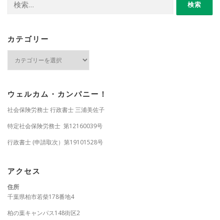
索:
カテゴリー
カ
テ
ゴ
リ
ー
ウェルカム・カンパニー！
社会保険労務士 行政書士 三浦美佐子
特定社会保険労務士 第12160039号
行政書士 (申請取次）第19101528号
アクセス
住所
千葉県柏市若柴178番地4
柏の葉キャンパス148街区2