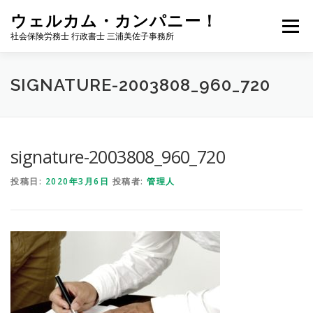
コ
ウェルカム・カンパニー！
ン
メニュー
テ
社会保険労務士 行政書士 三浦美佐子事務所
ン
ツ
へ
ホーム
サービス内容
事務所案内
NEWS
SIGNATURE-2003808_960_720
ス
キ
ッ
プ
お問い合わせ
サイトマップ
ブログ
signature-2003808_960_720
投稿日:
2020年3月6日
投稿者:
管理人