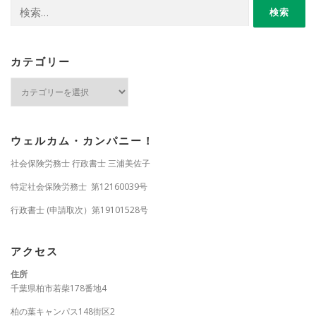
検
索:
カテゴリー
カ
テ
ゴ
リ
ー
ウェルカム・カンパニー！
社会保険労務士 行政書士 三浦美佐子
特定社会保険労務士 第12160039号
行政書士 (申請取次）第19101528号
アクセス
住所
千葉県柏市若柴178番地4
柏の葉キャンパス148街区2