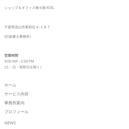
ショップ＆オフィス棟６階 KOIL
千葉県流山市東初石４-１８７
(行政書士事務所）
営業時間
9:00 AM – 5:00 PM
(土・日・祝祭日を除く）
ホーム
サービス内容
事務所案内
プロフィール
NEWS