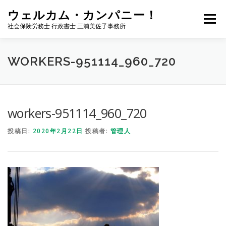
コ
ウェルカム・カンパニー！
ン
メニュー
テ
社会保険労務士 行政書士 三浦美佐子事務所
ン
ツ
へ
ホーム
サービス内容
事務所案内
NEWS
WORKERS-951114_960_720
ス
キ
ッ
プ
お問い合わせ
サイトマップ
ブログ
workers-951114_960_720
投稿日:
2020年2月22日
投稿者:
管理人